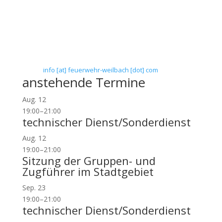
Verein zur Förderung des Feuerwehrwesens in
Flörsheim-Weilbach
Floriansweg 1
65439 Flörsheim-Weilbach
Telefon: 0 61 45 / 3 04 11
Telefax: 0 61 45 / 93 81 40
E-Mail:
info [at] feuerwehr-weilbach [dot] com
anstehende Termine
Aug.
12
19:00
–
21:00
technischer Dienst/Sonderdienst
Aug.
12
19:00
–
21:00
Sitzung der Gruppen- und
Zugführer im Stadtgebiet
Sep.
23
19:00
–
21:00
technischer Dienst/Sonderdienst