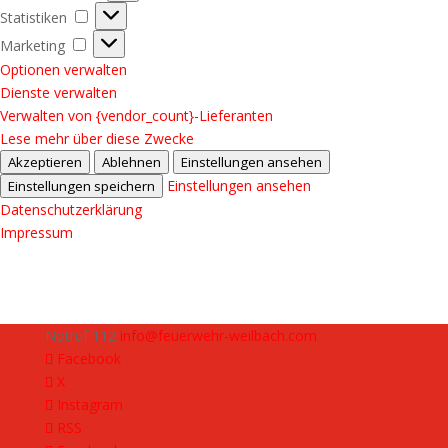
Statistiken
Statistiken
Marketing
Marketing
Optionen verwalten
Dienste verwalten
Verwalten von {vendor_count}-Lieferanten
Lese mehr über diese Zwecke
Akzeptieren
Ablehnen
Einstellungen ansehen
Einstellungen ansehen
Einstellungen speichern
Datenschutzerklärung
Impressum
Notruf 112
info@feuerwehr-weilbach.com
Facebook
X
Instagram
RSS