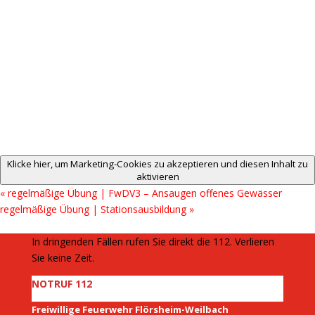
Klicke hier, um Marketing-Cookies zu akzeptieren und diesen Inhalt zu
aktivieren
«
regelmäßige Übung | FwDV3 – Ansaugen offenes Gewässer
regelmäßige Übung | Stationsausbildung
»
In dringenden Fällen rufen Sie direkt die 112. Verlieren
Sie keine Zeit.
NOTRUF 112
Freiwillige Feuerwehr Flörsheim-Weilbach