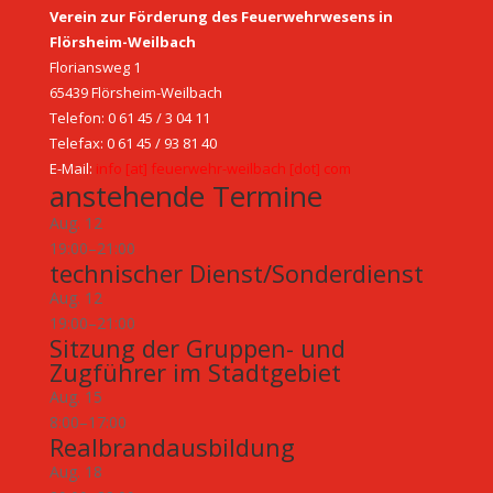
Verein zur Förderung des Feuerwehrwesens in
Flörsheim-Weilbach
Floriansweg 1
65439 Flörsheim-Weilbach
Telefon: 0 61 45 / 3 04 11
Telefax: 0 61 45 / 93 81 40
E-Mail:
info [at] feuerwehr-weilbach [dot] com
anstehende Termine
Aug.
12
19:00
–
21:00
technischer Dienst/Sonderdienst
Aug.
12
19:00
–
21:00
Sitzung der Gruppen- und
Zugführer im Stadtgebiet
Aug.
15
8:00
–
17:00
Realbrandausbildung
Aug.
18