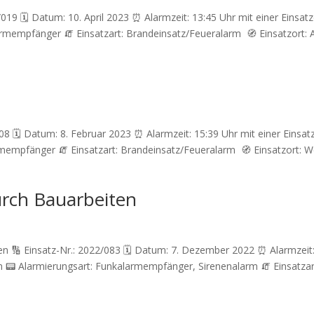
019 🗓 Datum: 10. April 2023 ⏰ Alarmzeit: 13:45 Uhr mit einer Einsat
rmempfänger 🧯 Einsatzart: Brandeinsatz/Feueralarm 🧭 Einsatzort: A
008 🗓 Datum: 8. Februar 2023 ⏰ Alarmzeit: 15:39 Uhr mit einer Einsa
mempfänger 🧯 Einsatzart: Brandeinsatz/Feueralarm 🧭 Einsatzort: W
urch Bauarbeiten
ten 🔢 Einsatz-Nr.: 2022/083 🗓 Datum: 7. Dezember 2022 ⏰ Alarmzeit
n 📟 Alarmierungsart: Funkalarmempfänger, Sirenenalarm 🧯 Einsatzar