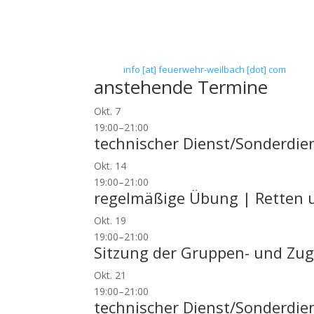
Floriansweg 1
65439 Flörsheim-Weilbach
Telefon: 0 61 45 / 3 04 11
Telefax: 0 61 45 / 93 81 40
E-Mail:
info [at] feuerwehr-weilbach [dot] com
anstehende Termine
Okt.
7
19:00
–
21:00
technischer Dienst/Sonderdie
Okt.
14
19:00
–
21:00
regelmäßige Übung | Retten u
Okt.
19
19:00
–
21:00
Sitzung der Gruppen- und Zug
Okt.
21
19:00
–
21:00
technischer Dienst/Sonderdie