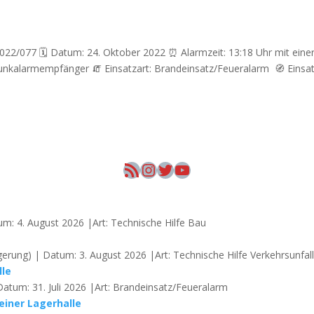
: 2022/077 🗓 Datum: 24. Oktober 2022 ⏰ Alarmzeit: 13:18 Uhr mit eine
unkalarmempfänger 🧯 Einsatzart: Brandeinsatz/Feueralarm 🧭 Einsat
RSS-Feed
Instagram
Twitter
YouTube
um: 4. August 2026 |Art: Technische Hilfe Bau
erung) | Datum: 3. August 2026 |Art: Technische Hilfe Verkehrsunfal
lle
Datum: 31. Juli 2026 |Art: Brandeinsatz/Feueralarm
einer Lagerhalle