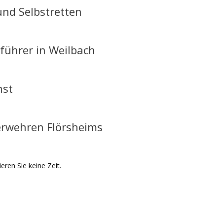
nd Selbstretten
führer in Weilbach
nst
rwehren Flörsheims
ieren Sie keine Zeit.
 Flörsheim-Weilbach