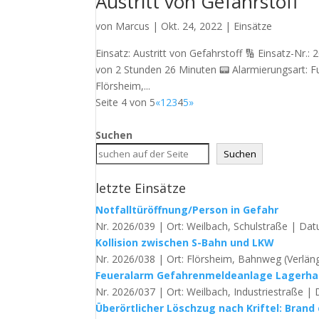
Austritt von Gefahrstoff
von
Marcus
|
Okt. 24, 2022
|
Einsätze
Einsatz: Austritt von Gefahrstoff 🔢 Einsatz-Nr.
von 2 Stunden 26 Minuten 📟 Alarmierungsart: F
Flörsheim,...
Seite 4 von 5
«
1
2
3
4
5
»
Suchen
Suchen
letzte Einsätze
Notfalltüröffnung/Person in Gefahr
Nr. 2026/039 | Ort: Weilbach, Schulstraße | Dat
Kollision zwischen S-Bahn und LKW
Nr. 2026/038 | Ort: Flörsheim, Bahnweg (Verläng
Feueralarm Gefahrenmeldeanlage Lagerha
Nr. 2026/037 | Ort: Weilbach, Industriestraße | 
Überörtlicher Löschzug nach Kriftel: Brand 