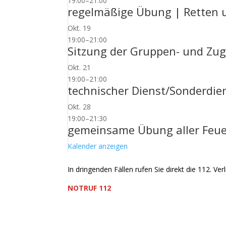
19:00
–
21:00
regelmäßige Übung | Retten u
Okt.
19
19:00
–
21:00
Sitzung der Gruppen- und Zug
Okt.
21
19:00
–
21:00
technischer Dienst/Sonderdie
Okt.
28
19:00
–
21:30
gemeinsame Übung aller Feue
Kalender anzeigen
In dringenden Fällen rufen Sie direkt die 112. Verl
NOTRUF 112
Freiwillige Feuerwehr Flörsheim-Weilbach
Verein zur Förderung des Feuerwehrwesens in