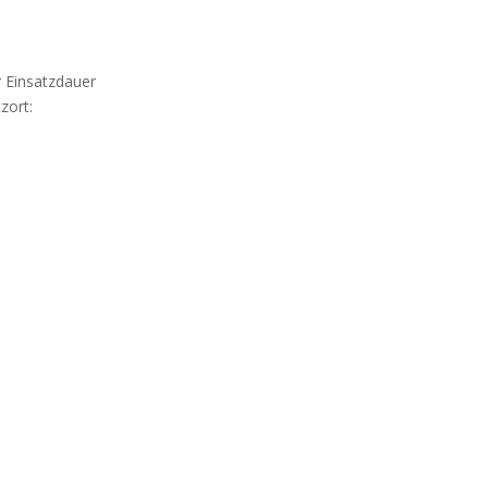
r Einsatzdauer
zort:
l