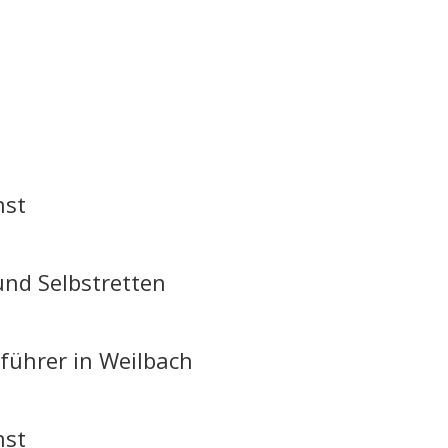
nst
nd Selbstretten
führer in Weilbach
nst