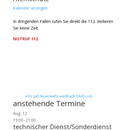
Kalender anzeigen
In dringenden Fällen rufen Sie direkt die 112. Verlieren
Sie keine Zeit.
NOTRUF 112
Freiwillige Feuerwehr Flörsheim-Weilbach
Verein zur Förderung des Feuerwehrwesens in
Flörsheim-Weilbach
Floriansweg 1
65439 Flörsheim-Weilbach
Telefon: 0 61 45 / 3 04 11
Telefax: 0 61 45 / 93 81 40
E-Mail:
info [at] feuerwehr-weilbach [dot] com
anstehende Termine
Aug.
12
19:00
–
21:00
technischer Dienst/Sonderdienst