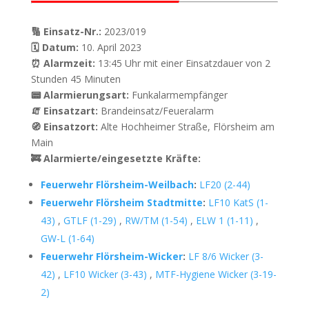
🔢 Einsatz-Nr.:
2023/019
🗓 Datum:
10. April 2023
⏰ Alarmzeit:
13:45 Uhr mit einer Einsatzdauer von 2
Stunden 45 Minuten
📟 Alarmierungsart:
Funkalarmempfänger
🧯 Einsatzart:
Brandeinsatz/Feueralarm
🧭 Einsatzort:
Alte Hochheimer Straße, Flörsheim am
Main
🚒 Alarmierte/eingesetzte Kräfte:
Feuerwehr Flörsheim-Weilbach
:
LF20 (2-44)
Feuerwehr Flörsheim Stadtmitte
:
LF10 KatS (1-
43)
,
GTLF (1-29)
,
RW/TM (1-54)
,
ELW 1 (1-11)
,
GW-L (1-64)
Feuerwehr Flörsheim-Wicker
:
LF 8/6 Wicker (3-
42)
,
LF10 Wicker (3-43)
,
MTF-Hygiene Wicker (3-19-
2)