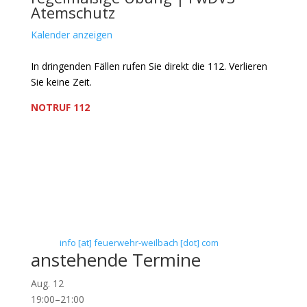
Atemschutz
Kalender anzeigen
In dringenden Fällen rufen Sie direkt die 112. Verlieren
Sie keine Zeit.
NOTRUF 112
Freiwillige Feuerwehr Flörsheim-Weilbach
Verein zur Förderung des Feuerwehrwesens in
Flörsheim-Weilbach
Floriansweg 1
65439 Flörsheim-Weilbach
Telefon: 0 61 45 / 3 04 11
Telefax: 0 61 45 / 93 81 40
E-Mail:
info [at] feuerwehr-weilbach [dot] com
anstehende Termine
Aug.
12
19:00
–
21:00