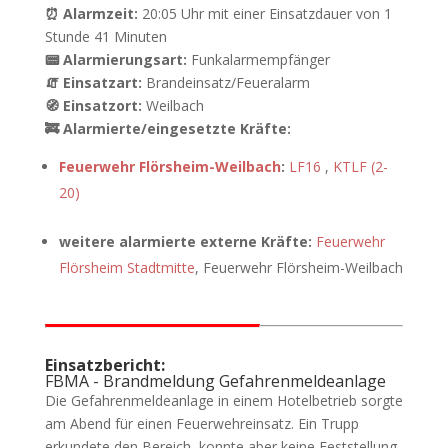
⏰ Alarmzeit:
20:05 Uhr mit einer Einsatzdauer von 1
Stunde 41 Minuten
📟 Alarmierungsart:
Funkalarmempfänger
🧯 Einsatzart:
Brandeinsatz/Feueralarm
🧭 Einsatzort:
Weilbach
🚒 Alarmierte/eingesetzte Kräfte:
Feuerwehr Flörsheim-Weilbach
:
LF16
,
KTLF (2-
20)
weitere alarmierte externe Kräfte:
Feuerwehr
Flörsheim Stadtmitte
, Feuerwehr Flörsheim-Weilbach
Einsatzbericht:
FBMA - Brandmeldung Gefahrenmeldeanlage
Die Gefahrenmeldeanlage in einem Hotelbetrieb sorgte
am Abend für einen Feuerwehreinsatz. Ein Trupp
erkundete den Bereich, konnte aber keine Feststellung