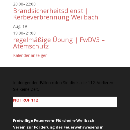
20:00
–
22:00
Brandsicherheitsdienst |
Kerbeverbrennung Weilbach
Aug.
19
19:00
–
21:00
regelmäßige Übung | FwDV3 –
Atemschutz
Kalender anzeigen
In dringenden Fällen rufen Sie direkt die 112. Verlieren
Sie keine Zeit.
NOTRUF 112
Freiwillige Feuerwehr Flörsheim-Weilbach
Verein zur Förderung des Feuerwehrwesens in