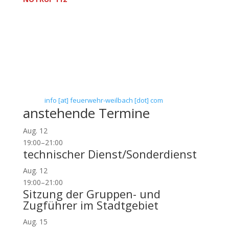
Freiwillige Feuerwehr Flörsheim-Weilbach
Verein zur Förderung des Feuerwehrwesens in
Flörsheim-Weilbach
Floriansweg 1
65439 Flörsheim-Weilbach
Telefon: 0 61 45 / 3 04 11
Telefax: 0 61 45 / 93 81 40
E-Mail:
info [at] feuerwehr-weilbach [dot] com
anstehende Termine
Aug.
12
19:00
–
21:00
technischer Dienst/Sonderdienst
Aug.
12
19:00
–
21:00
Sitzung der Gruppen- und
Zugführer im Stadtgebiet
Aug.
15