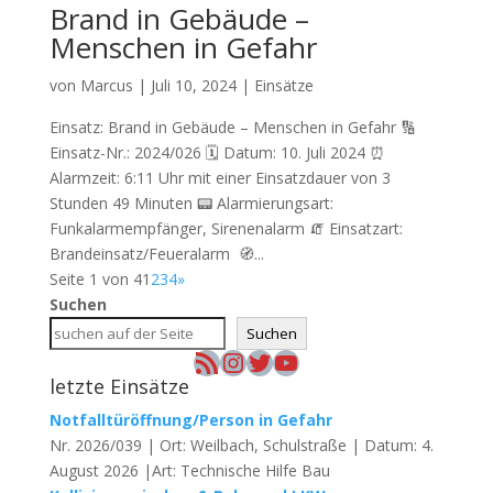
Brand in Gebäude –
Menschen in Gefahr
von
Marcus
|
Juli 10, 2024
|
Einsätze
Einsatz: Brand in Gebäude – Menschen in Gefahr 🔢
Einsatz-Nr.: 2024/026 🗓 Datum: 10. Juli 2024 ⏰
Alarmzeit: 6:11 Uhr mit einer Einsatzdauer von 3
Stunden 49 Minuten 📟 Alarmierungsart:
Funkalarmempfänger, Sirenenalarm 🧯 Einsatzart:
Brandeinsatz/Feueralarm 🧭...
Seite 1 von 4
1
2
3
4
»
Suchen
Suchen
RSS-Feed
Instagram
Twitter
YouTube
letzte Einsätze
Notfalltüröffnung/Person in Gefahr
Nr. 2026/039 | Ort: Weilbach, Schulstraße | Datum: 4.
August 2026 |Art: Technische Hilfe Bau