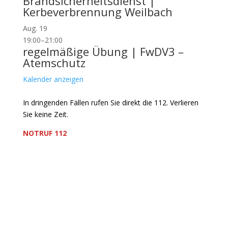
Brandsicherheitsdienst |
Kerbeverbrennung Weilbach
Aug.
19
19:00
–
21:00
regelmäßige Übung | FwDV3 –
Atemschutz
Kalender anzeigen
In dringenden Fällen rufen Sie direkt die 112. Verlieren
Sie keine Zeit.
NOTRUF 112
Freiwillige Feuerwehr Flörsheim-Weilbach
Verein zur Förderung des Feuerwehrwesens in
Flörsheim-Weilbach
Floriansweg 1
65439 Flörsheim-Weilbach
Telefon: 0 61 45 / 3 04 11
Telefax: 0 61 45 / 93 81 40