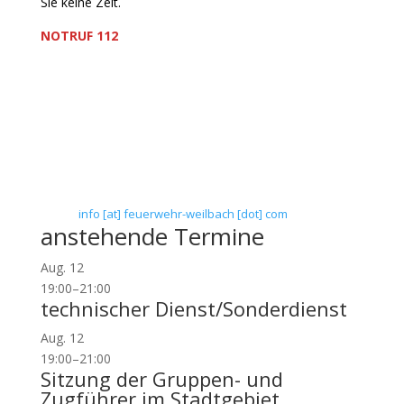
Sie keine Zeit.
NOTRUF 112
Freiwillige Feuerwehr Flörsheim-Weilbach
Verein zur Förderung des Feuerwehrwesens in
Flörsheim-Weilbach
Floriansweg 1
65439 Flörsheim-Weilbach
Telefon: 0 61 45 / 3 04 11
Telefax: 0 61 45 / 93 81 40
E-Mail:
info [at] feuerwehr-weilbach [dot] com
anstehende Termine
Aug.
12
19:00
–
21:00
technischer Dienst/Sonderdienst
Aug.
12
19:00
–
21:00
Sitzung der Gruppen- und
Zugführer im Stadtgebiet