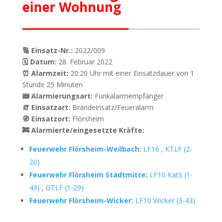
einer Wohnung
🔢 Einsatz-Nr.:
2022/009
🗓 Datum:
28. Februar 2022
⏰ Alarmzeit:
20:20 Uhr mit einer Einsatzdauer von 1
Stunde 25 Minuten
📟 Alarmierungsart:
Funkalarmempfänger
🧯 Einsatzart:
Brandeinsatz/Feueralarm
🧭 Einsatzort:
Flörsheim
🚒 Alarmierte/eingesetzte Kräfte:
Feuerwehr Flörsheim-Weilbach
:
LF16
,
KTLF (2-
20)
Feuerwehr Flörsheim Stadtmitte
:
LF10 KatS (1-
43)
,
GTLF (1-29)
Feuerwehr Flörsheim-Wicker
:
LF10 Wicker (3-43)