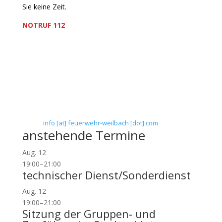
Sie keine Zeit.
NOTRUF 112
Freiwillige Feuerwehr Flörsheim-Weilbach
Verein zur Förderung des Feuerwehrwesens in
Flörsheim-Weilbach
Floriansweg 1
65439 Flörsheim-Weilbach
Telefon: 0 61 45 / 3 04 11
Telefax: 0 61 45 / 93 81 40
E-Mail:
info [at] feuerwehr-weilbach [dot] com
anstehende Termine
Aug.
12
19:00
–
21:00
technischer Dienst/Sonderdienst
Aug.
12
19:00
–
21:00
Sitzung der Gruppen- und