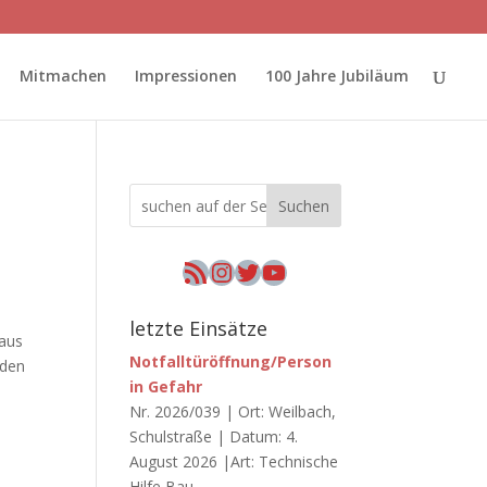
Mitmachen
Impressionen
100 Jahre Jubiläum
Suchen
RSS-Feed
Instagram
Twitter
YouTube
letzte Einsätze
haus
Notfalltüröffnung/Person
nden
in Gefahr
Nr. 2026/039 | Ort: Weilbach,
Schulstraße | Datum: 4.
August 2026 |Art: Technische
Hilfe Bau