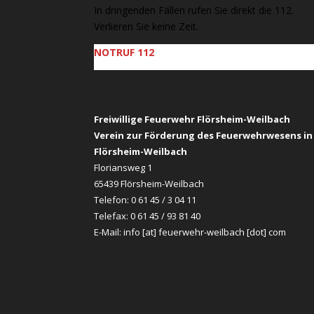
In dringenden Fällen rufen Sie direkt die 112.
Verlieren Sie keine Zeit.
NOTRUF 112
Freiwillige Feuerwehr Flörsheim-Weilbach
Verein zur Förderung des Feuerwehrwesens in
Flörsheim-Weilbach
Floriansweg 1
65439 Flörsheim-Weilbach
Telefon: 0 61 45 / 3 04 11
Telefax: 0 61 45 / 93 81 40
E-Mail:
info [at] feuerwehr-weilbach [dot] com