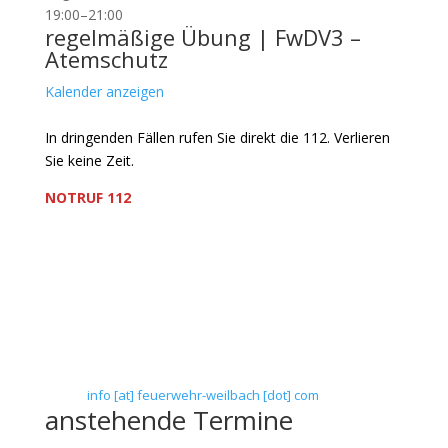
19:00
–
21:00
regelmäßige Übung | FwDV3 –
Atemschutz
Kalender anzeigen
In dringenden Fällen rufen Sie direkt die 112. Verlieren
Sie keine Zeit.
NOTRUF 112
Freiwillige Feuerwehr Flörsheim-Weilbach
Verein zur Förderung des Feuerwehrwesens in
Flörsheim-Weilbach
Floriansweg 1
65439 Flörsheim-Weilbach
Telefon: 0 61 45 / 3 04 11
Telefax: 0 61 45 / 93 81 40
E-Mail:
info [at] feuerwehr-weilbach [dot] com
anstehende Termine