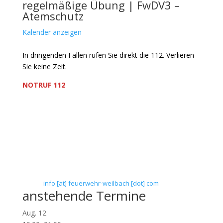
regelmäßige Übung | FwDV3 –
Atemschutz
Kalender anzeigen
In dringenden Fällen rufen Sie direkt die 112. Verlieren
Sie keine Zeit.
NOTRUF 112
Freiwillige Feuerwehr Flörsheim-Weilbach
Verein zur Förderung des Feuerwehrwesens in
Flörsheim-Weilbach
Floriansweg 1
65439 Flörsheim-Weilbach
Telefon: 0 61 45 / 3 04 11
Telefax: 0 61 45 / 93 81 40
E-Mail:
info [at] feuerwehr-weilbach [dot] com
anstehende Termine
Aug.
12