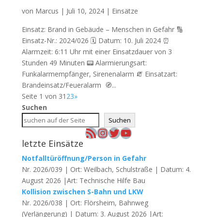
von
Marcus
|
Juli 10, 2024
|
Einsätze
Einsatz: Brand in Gebäude – Menschen in Gefahr 🔢
Einsatz-Nr.: 2024/026 🗓 Datum: 10. Juli 2024 ⏰
Alarmzeit: 6:11 Uhr mit einer Einsatzdauer von 3
Stunden 49 Minuten 📟 Alarmierungsart:
Funkalarmempfänger, Sirenenalarm 🧯 Einsatzart:
Brandeinsatz/Feueralarm 🧭...
Seite 1 von 3
1
2
3
»
Suchen
Suchen
RSS-Feed
Instagram
Twitter
YouTube
letzte Einsätze
Notfalltüröffnung/Person in Gefahr
Nr. 2026/039 | Ort: Weilbach, Schulstraße | Datum: 4.
August 2026 |Art: Technische Hilfe Bau
Kollision zwischen S-Bahn und LKW
Nr. 2026/038 | Ort: Flörsheim, Bahnweg
(Verlängerung) | Datum: 3. August 2026 |Art: