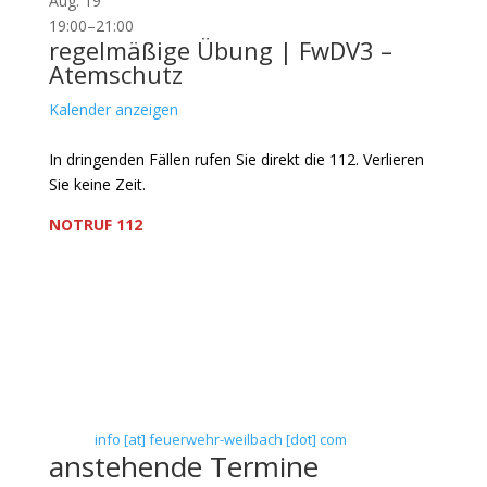
Aug.
19
19:00
–
21:00
regelmäßige Übung | FwDV3 –
Atemschutz
Kalender anzeigen
In dringenden Fällen rufen Sie direkt die 112. Verlieren
Sie keine Zeit.
NOTRUF 112
Freiwillige Feuerwehr Flörsheim-Weilbach
Verein zur Förderung des Feuerwehrwesens in
Flörsheim-Weilbach
Floriansweg 1
65439 Flörsheim-Weilbach
Telefon: 0 61 45 / 3 04 11
Telefax: 0 61 45 / 93 81 40
E-Mail:
info [at] feuerwehr-weilbach [dot] com
anstehende Termine