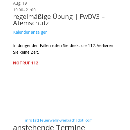
Aug.
19
19:00
–
21:00
regelmäßige Übung | FwDV3 –
Atemschutz
Kalender anzeigen
In dringenden Fällen rufen Sie direkt die 112. Verlieren
Sie keine Zeit.
NOTRUF 112
Freiwillige Feuerwehr Flörsheim-Weilbach
Verein zur Förderung des Feuerwehrwesens in
Flörsheim-Weilbach
Floriansweg 1
65439 Flörsheim-Weilbach
Telefon: 0 61 45 / 3 04 11
Telefax: 0 61 45 / 93 81 40
E-Mail:
info [at] feuerwehr-weilbach [dot] com
anstehende Termine