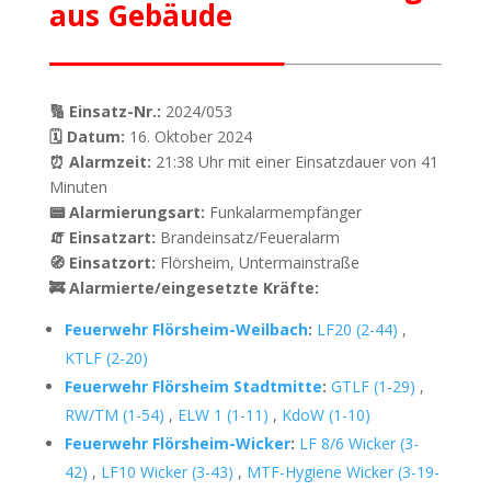
aus Gebäude
🔢 Einsatz-Nr.:
2024/053
🗓 Datum:
16. Oktober 2024
⏰ Alarmzeit:
21:38 Uhr mit einer Einsatzdauer von 41
Minuten
📟 Alarmierungsart:
Funkalarmempfänger
🧯 Einsatzart:
Brandeinsatz/Feueralarm
🧭 Einsatzort:
Flörsheim, Untermainstraße
🚒 Alarmierte/eingesetzte Kräfte:
Feuerwehr Flörsheim-Weilbach
:
LF20 (2-44)
,
KTLF (2-20)
Feuerwehr Flörsheim Stadtmitte
:
GTLF (1-29)
,
RW/TM (1-54)
,
ELW 1 (1-11)
,
KdoW (1-10)
Feuerwehr Flörsheim-Wicker
:
LF 8/6 Wicker (3-
42)
,
LF10 Wicker (3-43)
,
MTF-Hygiene Wicker (3-19-