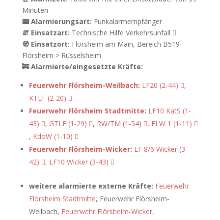
Minuten
📟 Alarmierungsart:
Funkalarmempfänger
🧯 Einsatzart:
Technische Hilfe Verkehrsunfall
🧭 Einsatzort:
Flörsheim am Main, Bereich B519
Flörsheim > Rüsselsheim
🚒 Alarmierte/eingesetzte Kräfte:
Feuerwehr Flörsheim-Weilbach
:
LF20 (2-44)
,
KTLF (2-20)
Feuerwehr Flörsheim Stadtmitte
:
LF10 KatS (1-
43)
,
GTLF (1-29)
,
RW/TM (1-54)
,
ELW 1 (1-11)
,
KdoW (1-10)
Feuerwehr Flörsheim-Wicker
:
LF 8/6 Wicker (3-
42)
,
LF10 Wicker (3-43)
weitere alarmierte externe Kräfte:
Feuerwehr
Flörsheim Stadtmitte
, Feuerwehr Flörsheim-
Weilbach,
Feuerwehr Flörsheim-Wicker
,