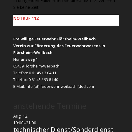
In dringenden Fällen rufen Sie direkt die 112. Verlieren
Sie keine Zeit.
NOTRUF 112
Freiwillige Feuerwehr Flörsheim-Weilbach
Verein zur Förderung des Feuerwehrwesens in
Flörsheim-Weilbach
Floriansweg 1
65439 Flörsheim-Weilbach
Telefon: 0 61 45 / 3 04 11
Telefax: 0 61 45 / 93 81 40
E-Mail:
info [at] feuerwehr-weilbach [dot] com
anstehende Termine
Aug.
12
19:00
–
21:00
technischer Dienst/Sonderdienst