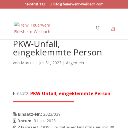
Notruf 112
info@feuerwehr-weilbach.com
PKW-Unfall,
eingeklemmte Person
von
Marcus
|
Juli 31, 2023
| Allgemein
Einsatz:
PKW-Unfall, eingeklemmte Person
🔢 Einsatz-Nr.:
2023/039
🗓 Datum:
31. Juli 2023
⏰ Alarmzeit:
18:06 Uhr mit einer Einsatzdauer von 39