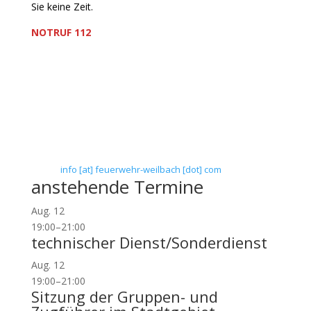
Sie keine Zeit.
NOTRUF 112
Freiwillige Feuerwehr Flörsheim-Weilbach
Verein zur Förderung des Feuerwehrwesens in
Flörsheim-Weilbach
Floriansweg 1
65439 Flörsheim-Weilbach
Telefon: 0 61 45 / 3 04 11
Telefax: 0 61 45 / 93 81 40
E-Mail:
info [at] feuerwehr-weilbach [dot] com
anstehende Termine
Aug.
12
19:00
–
21:00
technischer Dienst/Sonderdienst
Aug.
12
19:00
–
21:00
Sitzung der Gruppen- und