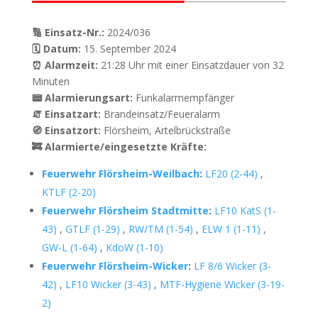
🔢 Einsatz-Nr.:
2024/036
🗓 Datum:
15. September 2024
⏰ Alarmzeit:
21:28 Uhr mit einer Einsatzdauer von 32
Minuten
📟 Alarmierungsart:
Funkalarmempfänger
🧯 Einsatzart:
Brandeinsatz/Feueralarm
🧭 Einsatzort:
Flörsheim, Artelbrückstraße
🚒 Alarmierte/eingesetzte Kräfte:
Feuerwehr Flörsheim-Weilbach
:
LF20 (2-44)
,
KTLF (2-20)
Feuerwehr Flörsheim Stadtmitte
:
LF10 KatS (1-
43)
,
GTLF (1-29)
,
RW/TM (1-54)
,
ELW 1 (1-11)
,
GW-L (1-64)
,
KdoW (1-10)
Feuerwehr Flörsheim-Wicker
:
LF 8/6 Wicker (3-
42)
,
LF10 Wicker (3-43)
,
MTF-Hygiene Wicker (3-19-
2)