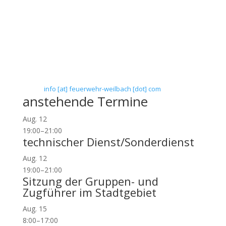
Freiwillige Feuerwehr Flörsheim-Weilbach
Verein zur Förderung des Feuerwehrwesens in
Flörsheim-Weilbach
Floriansweg 1
65439 Flörsheim-Weilbach
Telefon: 0 61 45 / 3 04 11
Telefax: 0 61 45 / 93 81 40
E-Mail:
info [at] feuerwehr-weilbach [dot] com
anstehende Termine
Aug.
12
19:00
–
21:00
technischer Dienst/Sonderdienst
Aug.
12
19:00
–
21:00
Sitzung der Gruppen- und
Zugführer im Stadtgebiet
Aug.
15
8:00
–
17:00