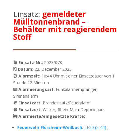
Einsatz:
gemeldeter
Mülltonnenbrand –
Behälter mit reagierendem
Stoff
🔢 Einsatz-Nr.:
2023/078
🗓 Datum:
22. Dezember 2023
⏰ Alarmzeit:
10:44 Uhr mit einer Einsatzdauer von 1
Stunde 12 Minuten
📟 Alarmierungsart:
Funkalarmempfänger,
Sirenenalarm
🧯 Einsatzart:
Brandeinsatz/Feueralarm
🧭 Einsatzort:
Wicker, Rhein-Main-Deponiepark
🚒 Alarmierte/eingesetzte Kräfte:
Feuerwehr Flörsheim-Weilbach
:
LF20 (2-44)
,