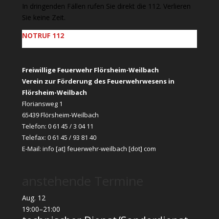
In dringenden Fällen rufen Sie direkt die 112. Verlieren
Sie keine Zeit.
NOTRUF 112
Freiwillige Feuerwehr Flörsheim-Weilbach
Verein zur Förderung des Feuerwehrwesens in
Flörsheim-Weilbach
Floriansweg 1
65439 Flörsheim-Weilbach
Telefon: 0 61 45 / 3 04 11
Telefax: 0 61 45 / 93 81 40
E-Mail:
info [at] feuerwehr-weilbach [dot] com
anstehende Termine
Aug.
12
19:00
–
21:00