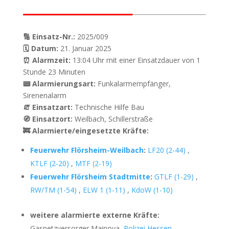
🔢 Einsatz-Nr.:
2025/009
🗓 Datum:
21. Januar 2025
⏰ Alarmzeit:
13:04 Uhr mit einer Einsatzdauer von 1
Stunde 23 Minuten
📟 Alarmierungsart:
Funkalarmempfänger,
Sirenenalarm
🧯 Einsatzart:
Technische Hilfe Bau
🧭 Einsatzort:
Weilbach, Schillerstraße
🚒 Alarmierte/eingesetzte Kräfte:
Feuerwehr Flörsheim-Weilbach
:
LF20 (2-44)
,
KTLF (2-20)
,
MTF (2-19)
Feuerwehr Flörsheim Stadtmitte
:
GTLF (1-29)
,
RW/TM (1-54)
,
ELW 1 (1-11)
,
KdoW (1-10)
weitere alarmierte externe Kräfte:
Gasnetzversorger Mainova,
Polizei Hessen