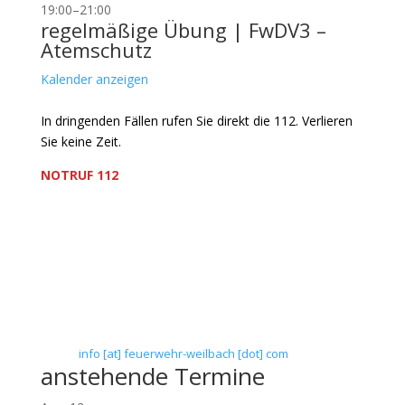
19:00
–
21:00
regelmäßige Übung | FwDV3 –
Atemschutz
Kalender anzeigen
In dringenden Fällen rufen Sie direkt die 112. Verlieren
Sie keine Zeit.
NOTRUF 112
Freiwillige Feuerwehr Flörsheim-Weilbach
Verein zur Förderung des Feuerwehrwesens in
Flörsheim-Weilbach
Floriansweg 1
65439 Flörsheim-Weilbach
Telefon: 0 61 45 / 3 04 11
Telefax: 0 61 45 / 93 81 40
E-Mail:
info [at] feuerwehr-weilbach [dot] com
anstehende Termine