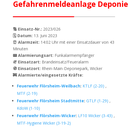
Gefahrenmeldeanlage Deponi
🔢 Einsatz-Nr.:
2023/026
🗓 Datum:
13. Juni 2023
⏰ Alarmzeit:
14:02 Uhr mit einer Einsatzdauer von 43
Minuten
📟 Alarmierungsart:
Funkalarmempfänger
🧯 Einsatzart:
Brandeinsatz/Feueralarm
🧭 Einsatzort:
Rhein-Main-Deponiepark, Wicker
🚒 Alarmierte/eingesetzte Kräfte:
Feuerwehr Flörsheim-Weilbach
:
KTLF (2-20)
,
MTF (2-19)
Feuerwehr Flörsheim Stadtmitte
:
GTLF (1-29)
,
KdoW (1-10)
Feuerwehr Flörsheim-Wicker
:
LF10 Wicker (3-43)
,
MTF-Hygiene Wicker (3-19-2)