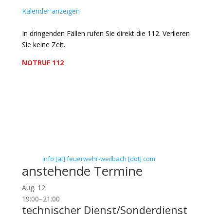
Kalender anzeigen
In dringenden Fällen rufen Sie direkt die 112. Verlieren
Sie keine Zeit.
NOTRUF 112
Freiwillige Feuerwehr Flörsheim-Weilbach
Verein zur Förderung des Feuerwehrwesens in
Flörsheim-Weilbach
Floriansweg 1
65439 Flörsheim-Weilbach
Telefon: 0 61 45 / 3 04 11
Telefax: 0 61 45 / 93 81 40
E-Mail:
info [at] feuerwehr-weilbach [dot] com
anstehende Termine
Aug.
12
19:00
–
21:00
technischer Dienst/Sonderdienst