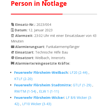
Person in Notlage
🔢 Einsatz-Nr.:
2023/004
🗓 Datum:
12. Januar 2023
⏰ Alarmzeit:
23:02 Uhr mit einer Einsatzdauer von 43
Minuten
📟 Alarmierungsart:
Funkalarmempfänger
🧯 Einsatzart:
Technische Hilfe Bau
🧭 Einsatzort:
Weilbach, Innerorts
🚒 Alarmierte/eingesetzte Kräfte:
Feuerwehr Flörsheim-Weilbach
:
LF20 (2-44)
,
KTLF (2-20)
Feuerwehr Flörsheim Stadtmitte
:
GTLF (1-29)
,
RW/TM (1-54)
,
ELW 1 (1-11)
Feuerwehr Flörsheim-Wicker
:
LF 8/6 Wicker (3-
42)
,
LF10 Wicker (3-43)