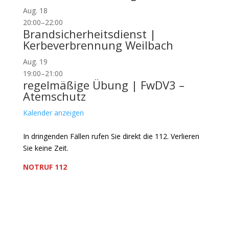
Aug.
18
20:00
–
22:00
Brandsicherheitsdienst |
Kerbeverbrennung Weilbach
Aug.
19
19:00
–
21:00
regelmäßige Übung | FwDV3 –
Atemschutz
Kalender anzeigen
In dringenden Fällen rufen Sie direkt die 112. Verlieren
Sie keine Zeit.
NOTRUF 112
Freiwillige Feuerwehr Flörsheim-Weilbach
Verein zur Förderung des Feuerwehrwesens in
Flörsheim-Weilbach
Floriansweg 1