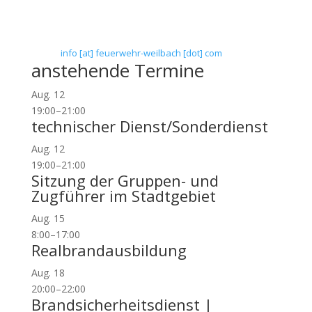
65439 Flörsheim-Weilbach
Telefon: 0 61 45 / 3 04 11
Telefax: 0 61 45 / 93 81 40
E-Mail:
info [at] feuerwehr-weilbach [dot] com
anstehende Termine
Aug.
12
19:00
–
21:00
technischer Dienst/Sonderdienst
Aug.
12
19:00
–
21:00
Sitzung der Gruppen- und
Zugführer im Stadtgebiet
Aug.
15
8:00
–
17:00
Realbrandausbildung
Aug.
18
20:00
–
22:00
Brandsicherheitsdienst |