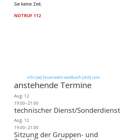
Sie keine Zeit.
NOTRUF 112
Freiwillige Feuerwehr Flörsheim-Weilbach
Verein zur Förderung des Feuerwehrwesens in
Flörsheim-Weilbach
Floriansweg 1
65439 Flörsheim-Weilbach
Telefon: 0 61 45 / 3 04 11
Telefax: 0 61 45 / 93 81 40
E-Mail:
info [at] feuerwehr-weilbach [dot] com
anstehende Termine
Aug.
12
19:00
–
21:00
technischer Dienst/Sonderdienst
Aug.
12
19:00
–
21:00
Sitzung der Gruppen- und