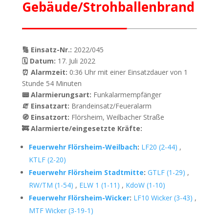
Gebäude/Strohballenbrand
🔢 Einsatz-Nr.:
2022/045
🗓 Datum:
17. Juli 2022
⏰ Alarmzeit:
0:36 Uhr mit einer Einsatzdauer von 1
Stunde 54 Minuten
📟 Alarmierungsart:
Funkalarmempfänger
🧯 Einsatzart:
Brandeinsatz/Feueralarm
🧭 Einsatzort:
Flörsheim, Weilbacher Straße
🚒 Alarmierte/eingesetzte Kräfte:
Feuerwehr Flörsheim-Weilbach
:
LF20 (2-44)
,
KTLF (2-20)
Feuerwehr Flörsheim Stadtmitte
:
GTLF (1-29)
,
RW/TM (1-54)
,
ELW 1 (1-11)
,
KdoW (1-10)
Feuerwehr Flörsheim-Wicker
:
LF10 Wicker (3-43)
,
MTF Wicker (3-19-1)