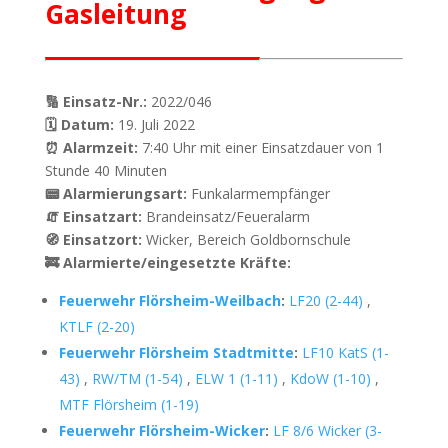
Gasleitung
🔢 Einsatz-Nr.:
2022/046
🗓 Datum:
19. Juli 2022
⏰ Alarmzeit:
7:40 Uhr mit einer Einsatzdauer von 1
Stunde 40 Minuten
📟 Alarmierungsart:
Funkalarmempfänger
🧯 Einsatzart:
Brandeinsatz/Feueralarm
🧭 Einsatzort:
Wicker, Bereich Goldbornschule
🚒 Alarmierte/eingesetzte Kräfte:
Feuerwehr Flörsheim-Weilbach
:
LF20 (2-44)
,
KTLF (2-20)
Feuerwehr Flörsheim Stadtmitte
:
LF10 KatS (1-
43)
,
RW/TM (1-54)
,
ELW 1 (1-11)
,
KdoW (1-10)
,
MTF Flörsheim (1-19)
Feuerwehr Flörsheim-Wicker
:
LF 8/6 Wicker (3-