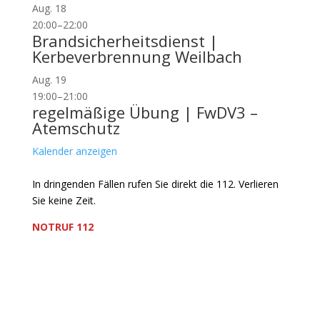
Aug.
18
20:00
–
22:00
Brandsicherheitsdienst |
Kerbeverbrennung Weilbach
Aug.
19
19:00
–
21:00
regelmäßige Übung | FwDV3 –
Atemschutz
Kalender anzeigen
In dringenden Fällen rufen Sie direkt die 112. Verlieren
Sie keine Zeit.
NOTRUF 112
Freiwillige Feuerwehr Flörsheim-Weilbach
Verein zur Förderung des Feuerwehrwesens in
Flörsheim-Weilbach
Floriansweg 1
65439 Flörsheim-Weilbach