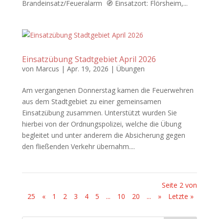
Brandeinsatz/Feueralarm 🧭 Einsatzort: Flörsheim,...
Einsatzübung Stadtgebiet April 2026
von
Marcus
|
Apr. 19, 2026
|
Übungen
Am vergangenen Donnerstag kamen die Feuerwehren
aus dem Stadtgebiet zu einer gemeinsamen
Einsatzübung zusammen. Unterstützt wurden Sie
hierbei von der Ordnungspolizei, welche die Übung
begleitet und unter anderem die Absicherung gegen
den fließenden Verkehr übernahm....
Seite 2 von
25
«
1
2
3
4
5
...
10
20
...
»
Letzte »