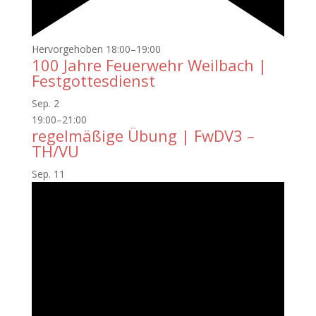
Hervorgehoben
18:00
–
19:00
100 Jahre Feuerwehr Weilbach |
Festgottesdienst
Sep.
2
19:00
–
21:00
regelmäßige Übung | FwDV3 –
TH/VU
Sep.
11