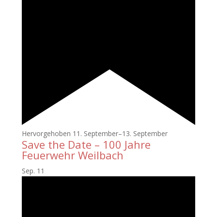
Hervorgehoben
11. September
–
13. September
Save the Date – 100 Jahre
Feuerwehr Weilbach
Sep.
11