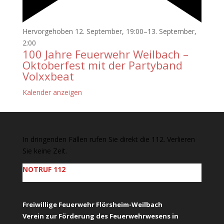
Hervorgehoben
12. September, 19:00
–
13. September,
2:00
100 Jahre Feuerwehr Weilbach –
Oktoberfest mit der Partyband
Volxxbeat
Kalender anzeigen
In dringenden Fällen rufen Sie direkt die 112. Verlieren
Sie keine Zeit.
NOTRUF 112
Freiwillige Feuerwehr Flörsheim-Weilbach
Verein zur Förderung des Feuerwehrwesens in