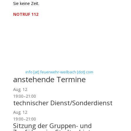
Sie keine Zeit.
NOTRUF 112
Freiwillige Feuerwehr Flörsheim-Weilbach
Verein zur Förderung des Feuerwehrwesens in
Flörsheim-Weilbach
Floriansweg 1
65439 Flörsheim-Weilbach
Telefon: 0 61 45 / 3 04 11
Telefax: 0 61 45 / 93 81 40
E-Mail:
info [at] feuerwehr-weilbach [dot] com
anstehende Termine
Aug.
12
19:00
–
21:00
technischer Dienst/Sonderdienst
Aug.
12
19:00
–
21:00
Sitzung der Gruppen- und