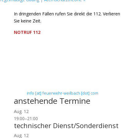
In dringenden Fällen rufen Sie direkt die 112. Verlieren
Sie keine Zeit.
NOTRUF 112
Freiwillige Feuerwehr Flörsheim-Weilbach
Verein zur Förderung des Feuerwehrwesens in
Flörsheim-Weilbach
Floriansweg 1
65439 Flörsheim-Weilbach
Telefon: 0 61 45 / 3 04 11
Telefax: 0 61 45 / 93 81 40
E-Mail:
info [at] feuerwehr-weilbach [dot] com
anstehende Termine
Aug.
12
19:00
–
21:00
technischer Dienst/Sonderdienst
Aug.
12