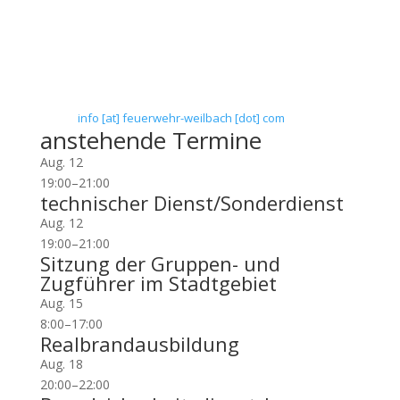
Flörsheim-Weilbach
Floriansweg 1
65439 Flörsheim-Weilbach
Telefon: 0 61 45 / 3 04 11
Telefax: 0 61 45 / 93 81 40
E-Mail:
info [at] feuerwehr-weilbach [dot] com
anstehende Termine
Aug.
12
19:00
–
21:00
technischer Dienst/Sonderdienst
Aug.
12
19:00
–
21:00
Sitzung der Gruppen- und
Zugführer im Stadtgebiet
Aug.
15
8:00
–
17:00
Realbrandausbildung
Aug.
18
20:00
–
22:00