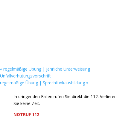
«
regelmäßige Übung | jährliche Unterweisung
Unfallverhütungsvorschrift
regelmäßige Übung | Sprechfunkausbildung
»
In dringenden Fällen rufen Sie direkt die 112. Verlieren
Sie keine Zeit.
NOTRUF 112
Freiwillige Feuerwehr Flörsheim-Weilbach
Verein zur Förderung des Feuerwehrwesens in