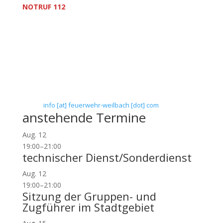
NOTRUF 112
Freiwillige Feuerwehr Flörsheim-Weilbach
Verein zur Förderung des Feuerwehrwesens in
Flörsheim-Weilbach
Floriansweg 1
65439 Flörsheim-Weilbach
Telefon: 0 61 45 / 3 04 11
Telefax: 0 61 45 / 93 81 40
E-Mail:
info [at] feuerwehr-weilbach [dot] com
anstehende Termine
Aug.
12
19:00
–
21:00
technischer Dienst/Sonderdienst
Aug.
12
19:00
–
21:00
Sitzung der Gruppen- und
Zugführer im Stadtgebiet