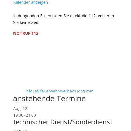
Kalender anzeigen
In dringenden Fällen rufen Sie direkt die 112. Verlieren
Sie keine Zeit.
NOTRUF 112
Freiwillige Feuerwehr Flörsheim-Weilbach
Verein zur Förderung des Feuerwehrwesens in
Flörsheim-Weilbach
Floriansweg 1
65439 Flörsheim-Weilbach
Telefon: 0 61 45 / 3 04 11
Telefax: 0 61 45 / 93 81 40
E-Mail:
info [at] feuerwehr-weilbach [dot] com
anstehende Termine
Aug.
12
19:00
–
21:00
technischer Dienst/Sonderdienst