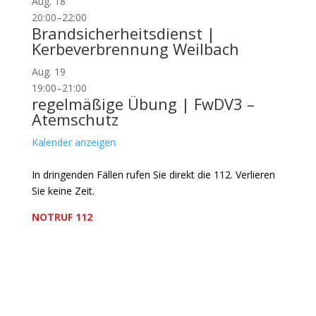
Aug.
18
20:00
–
22:00
Brandsicherheitsdienst |
Kerbeverbrennung Weilbach
Aug.
19
19:00
–
21:00
regelmäßige Übung | FwDV3 –
Atemschutz
Kalender anzeigen
In dringenden Fällen rufen Sie direkt die 112. Verlieren
Sie keine Zeit.
NOTRUF 112
Freiwillige Feuerwehr Flörsheim-Weilbach
Verein zur Förderung des Feuerwehrwesens in
Flörsheim-Weilbach
Floriansweg 1
65439 Flörsheim-Weilbach