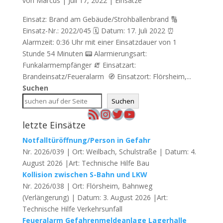
von
Marcus
|
Juli 17, 2022
|
Einsätze
Einsatz: Brand am Gebäude/Strohballenbrand 🔢
Einsatz-Nr.: 2022/045 🗓 Datum: 17. Juli 2022 ⏰
Alarmzeit: 0:36 Uhr mit einer Einsatzdauer von 1
Stunde 54 Minuten 📟 Alarmierungsart:
Funkalarmempfänger 🧯 Einsatzart:
Brandeinsatz/Feueralarm 🧭 Einsatzort: Flörsheim,...
Suchen
Suchen
RSS-Feed
Instagram
Twitter
YouTube
letzte Einsätze
Notfalltüröffnung/Person in Gefahr
Nr. 2026/039 | Ort: Weilbach, Schulstraße | Datum: 4.
August 2026 |Art: Technische Hilfe Bau
Kollision zwischen S-Bahn und LKW
Nr. 2026/038 | Ort: Flörsheim, Bahnweg
(Verlängerung) | Datum: 3. August 2026 |Art:
Technische Hilfe Verkehrsunfall
Feueralarm Gefahrenmeldeanlage Lagerhalle