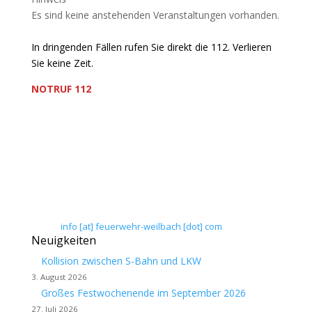
Es sind keine anstehenden Veranstaltungen vorhanden.
In dringenden Fällen rufen Sie direkt die 112. Verlieren
Sie keine Zeit.
NOTRUF 112
Freiwillige Feuerwehr Flörsheim-Weilbach
Verein zur Förderung des Feuerwehrwesens in
Flörsheim-Weilbach
Floriansweg 1
65439 Flörsheim-Weilbach
Telefon: 0 61 45 / 3 04 11
Telefax: 0 61 45 / 93 81 40
E-Mail:
info [at] feuerwehr-weilbach [dot] com
Neuigkeiten
Kollision zwischen S-Bahn und LKW
3. August 2026
Großes Festwochenende im September 2026
27. Juli 2026