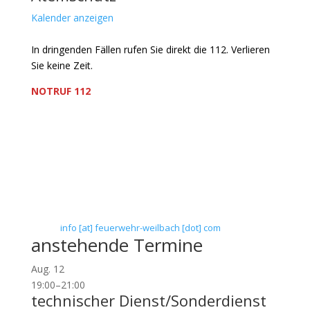
Kalender anzeigen
In dringenden Fällen rufen Sie direkt die 112. Verlieren
Sie keine Zeit.
NOTRUF 112
Freiwillige Feuerwehr Flörsheim-Weilbach
Verein zur Förderung des Feuerwehrwesens in
Flörsheim-Weilbach
Floriansweg 1
65439 Flörsheim-Weilbach
Telefon: 0 61 45 / 3 04 11
Telefax: 0 61 45 / 93 81 40
E-Mail:
info [at] feuerwehr-weilbach [dot] com
anstehende Termine
Aug.
12
19:00
–
21:00
technischer Dienst/Sonderdienst