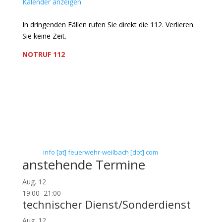
Kalender anzeigen
In dringenden Fällen rufen Sie direkt die 112. Verlieren
Sie keine Zeit.
NOTRUF 112
Freiwillige Feuerwehr Flörsheim-Weilbach
Verein zur Förderung des Feuerwehrwesens in
Flörsheim-Weilbach
Floriansweg 1
65439 Flörsheim-Weilbach
Telefon: 0 61 45 / 3 04 11
Telefax: 0 61 45 / 93 81 40
E-Mail:
info [at] feuerwehr-weilbach [dot] com
anstehende Termine
Aug.
12
19:00
–
21:00
technischer Dienst/Sonderdienst
Aug.
12