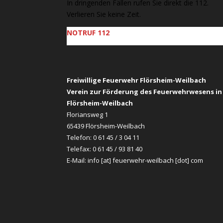
In dringenden Fällen rufen Sie direkt die 112.
Verlieren Sie keine Zeit.
NOTRUF 112
Freiwillige Feuerwehr Flörsheim-Weilbach
Verein zur Förderung des Feuerwehrwesens in
Flörsheim-Weilbach
Floriansweg 1
65439 Flörsheim-Weilbach
Telefon: 0 61 45 / 3 04 11
Telefax: 0 61 45 / 93 81 40
E-Mail:
info [at] feuerwehr-weilbach [dot] com