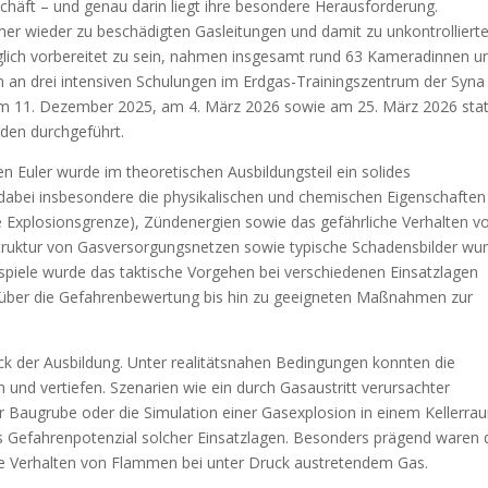
chäft – und genau darin liegt ihre besondere Herausforderung.
er wieder zu beschädigten Gasleitungen und damit zu unkontrolliert
glich vorbereitet zu sein, nahmen insgesamt rund 63 Kameradinnen u
n drei intensiven Schulungen im Erdgas-Trainingszentrum der Syna
 am 11. Dezember 2025, am 4. März 2026 sowie am 25. März 2026 stat
den durchgeführt.
n Euler wurde im theoretischen Ausbildungsteil ein solides
dabei insbesondere die physikalischen und chemischen Eigenschaften
e Explosionsgrenze), Zündenergien sowie das gefährliche Verhalten v
truktur von Gasversorgungsnetzen sowie typische Schadensbilder wu
ispiele wurde das taktische Vorgehen bei verschiedenen Einsatzlagen
g über die Gefahrenbewertung bis hin zu geeigneten Maßnahmen zur
ück der Ausbildung. Unter realitätsnahen Bedingungen konnten die
nd vertiefen. Szenarien wie ein durch Gasaustritt verursachter
er Baugrube oder die Simulation einer Gasexplosion in einem Kellerra
as Gefahrenpotenzial solcher Einsatzlagen. Besonders prägend waren 
e Verhalten von Flammen bei unter Druck austretendem Gas.