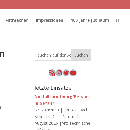
Mitmachen
Impressionen
100 Jahre Jubiläum
en
Suchen
RSS-Feed
Instagram
Twitter
YouTube
letzte Einsätze
Notfalltüröffnung/Person
in Gefahr
t
Nr. 2026/039 | Ort: Weilbach,
Schulstraße | Datum: 4.
August 2026 |Art: Technische
Hilfe Bau