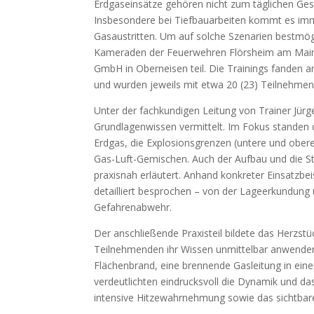
Erdgaseinsätze gehören nicht zum täglichen Ges
Insbesondere bei Tiefbauarbeiten kommt es imm
Gasaustritten. Um auf solche Szenarien bestmö
Kameraden der Feuerwehren Flörsheim am Main a
GmbH in Oberneisen teil. Die Trainings fanden
und wurden jeweils mit etwa 20 (23) Teilnehmen
Unter der fachkundigen Leitung von Trainer Jürge
Grundlagenwissen vermittelt. Im Fokus standen 
Erdgas, die Explosionsgrenzen (untere und ober
Gas-Luft-Gemischen. Auch der Aufbau und die S
praxisnah erläutert. Anhand konkreter Einsatzbe
detailliert besprochen – von der Lageerkundun
Gefahrenabwehr.
Der anschließende Praxisteil bildete das Herzst
Teilnehmenden ihr Wissen unmittelbar anwenden u
Flächenbrand, eine brennende Gasleitung in ein
verdeutlichten eindrucksvoll die Dynamik und d
intensive Hitzewahrnehmung sowie das sichtbar