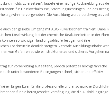
 ist durch nichts zu ersetzen“, lautete eine häufige Rückmeldung aus d
ständnis für Druckverhältnisse, Strömungsrichtungen und das richtig
erheitsgewinn hervorgehoben. Die Ausbildung wurde durchweg als „se
 auch der gezielte Umgang mit ABC-Pulverlöschern trainiert. Dabei l
tischen Löschwirkung, bei der chemische Reaktionsketten in der Fl
 konnten so wichtige Handlungsabläufe festigen und ihre
chen Löschmitteln deutlich steigern. Zentrale Ausbildungsinhalte wa
kennen von Gefahren sowie ein strukturiertes und sicheres Vorgehen n
trag zur Vorbereitung auf seltene, jedoch potenziell hochgefährliche
äfte auch unter besonderen Bedingungen schnell, sicher und effektiv
ainer Jürgen Euler für die professionelle und anschauliche Durchfüh
hmenden für die bereitgestellte Verpflegung, die die Ausbildungstage