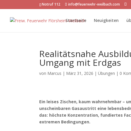
Notruf 112
info@feuerwehr-weilbach.com
Startseite
Neuigkeiten
üb
Realitätsnahe Ausbil
Umgang mit Erdgas
von
Marcus
|
März 31, 2026
|
Übungen
|
0 Ko
Ein leises Zischen, kaum wahrnehmbar – u
unscheinbaren Gasaustritt eine lebensbedr
das: höchste Konzentration, fundiertes Fa
extremen Bedingungen.