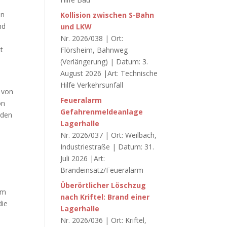
en
Kollision zwischen S-Bahn
nd
und LKW
Nr. 2026/038 | Ort:
t
Flörsheim, Bahnweg
(Verlängerung) | Datum: 3.
August 2026 |Art: Technische
Hilfe Verkehrsunfall
 von
Feueralarm
on
Gefahrenmeldeanlage
rden
Lagerhalle
Nr. 2026/037 | Ort: Weilbach,
Industriestraße | Datum: 31.
Juli 2026 |Art:
Brandeinsatz/Feueralarm
Überörtlicher Löschzug
um
nach Kriftel: Brand einer
die
Lagerhalle
Nr. 2026/036 | Ort: Kriftel,