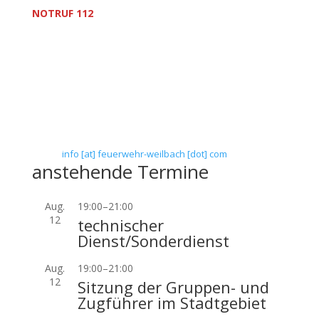
NOTRUF 112
Freiwillige Feuerwehr Flörsheim-Weilbach
Verein zur Förderung des Feuerwehrwesens in
Flörsheim-Weilbach
Floriansweg 1
65439 Flörsheim-Weilbach
Telefon: 0 61 45 / 3 04 11
Telefax: 0 61 45 / 93 81 40
E-Mail:
info [at] feuerwehr-weilbach [dot] com
anstehende Termine
Aug.
19:00
–
21:00
12
technischer
Dienst/Sonderdienst
Aug.
19:00
–
21:00
12
Sitzung der Gruppen- und
Zugführer im Stadtgebiet