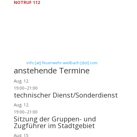
NOTRUF 112
Freiwillige Feuerwehr Flörsheim-Weilbach
Verein zur Förderung des Feuerwehrwesens in
Flörsheim-Weilbach
Floriansweg 1
65439 Flörsheim-Weilbach
Telefon: 0 61 45 / 3 04 11
Telefax: 0 61 45 / 93 81 40
E-Mail:
info [at] feuerwehr-weilbach [dot] com
anstehende Termine
Aug.
12
19:00
–
21:00
technischer Dienst/Sonderdienst
Aug.
12
19:00
–
21:00
Sitzung der Gruppen- und
Zugführer im Stadtgebiet
Aug.
15