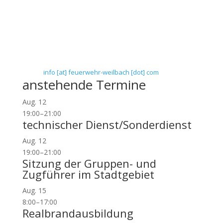
Verein zur Förderung des Feuerwehrwesens in
Flörsheim-Weilbach
Floriansweg 1
65439 Flörsheim-Weilbach
Telefon: 0 61 45 / 3 04 11
Telefax: 0 61 45 / 93 81 40
E-Mail:
info [at] feuerwehr-weilbach [dot] com
anstehende Termine
Aug.
12
19:00
–
21:00
technischer Dienst/Sonderdienst
Aug.
12
19:00
–
21:00
Sitzung der Gruppen- und
Zugführer im Stadtgebiet
Aug.
15
8:00
–
17:00
Realbrandausbildung