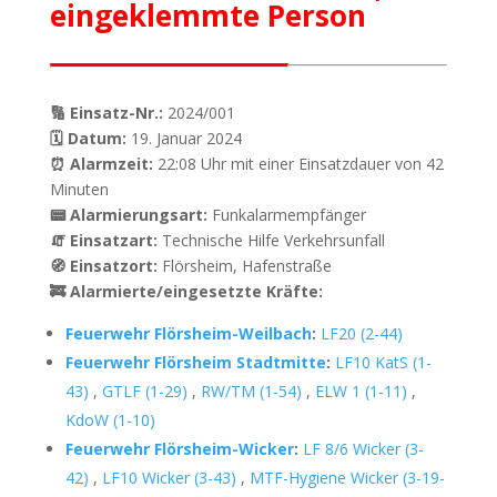
eingeklemmte Person
🔢 Einsatz-Nr.:
2024/001
🗓 Datum:
19. Januar 2024
⏰ Alarmzeit:
22:08 Uhr mit einer Einsatzdauer von 42
Minuten
📟 Alarmierungsart:
Funkalarmempfänger
🧯 Einsatzart:
Technische Hilfe Verkehrsunfall
🧭 Einsatzort:
Flörsheim, Hafenstraße
🚒 Alarmierte/eingesetzte Kräfte:
Feuerwehr Flörsheim-Weilbach
:
LF20 (2-44)
Feuerwehr Flörsheim Stadtmitte
:
LF10 KatS (1-
43)
,
GTLF (1-29)
,
RW/TM (1-54)
,
ELW 1 (1-11)
,
KdoW (1-10)
Feuerwehr Flörsheim-Wicker
:
LF 8/6 Wicker (3-
42)
,
LF10 Wicker (3-43)
,
MTF-Hygiene Wicker (3-19-