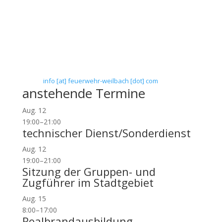
Freiwillige Feuerwehr Flörsheim-Weilbach
Verein zur Förderung des Feuerwehrwesens in
Flörsheim-Weilbach
Floriansweg 1
65439 Flörsheim-Weilbach
Telefon: 0 61 45 / 3 04 11
Telefax: 0 61 45 / 93 81 40
E-Mail:
info [at] feuerwehr-weilbach [dot] com
anstehende Termine
Aug.
12
19:00
–
21:00
technischer Dienst/Sonderdienst
Aug.
12
19:00
–
21:00
Sitzung der Gruppen- und
Zugführer im Stadtgebiet
Aug.
15
8:00
–
17:00
Realbrandausbildung