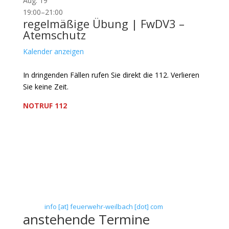
Aug.
19
19:00
–
21:00
regelmäßige Übung | FwDV3 –
Atemschutz
Kalender anzeigen
In dringenden Fällen rufen Sie direkt die 112. Verlieren
Sie keine Zeit.
NOTRUF 112
Freiwillige Feuerwehr Flörsheim-Weilbach
Verein zur Förderung des Feuerwehrwesens in
Flörsheim-Weilbach
Floriansweg 1
65439 Flörsheim-Weilbach
Telefon: 0 61 45 / 3 04 11
Telefax: 0 61 45 / 93 81 40
E-Mail:
info [at] feuerwehr-weilbach [dot] com
anstehende Termine