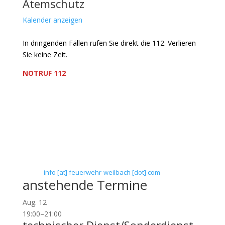
Atemschutz
Kalender anzeigen
In dringenden Fällen rufen Sie direkt die 112. Verlieren
Sie keine Zeit.
NOTRUF 112
Freiwillige Feuerwehr Flörsheim-Weilbach
Verein zur Förderung des Feuerwehrwesens in
Flörsheim-Weilbach
Floriansweg 1
65439 Flörsheim-Weilbach
Telefon: 0 61 45 / 3 04 11
Telefax: 0 61 45 / 93 81 40
E-Mail:
info [at] feuerwehr-weilbach [dot] com
anstehende Termine
Aug.
12
19:00
–
21:00