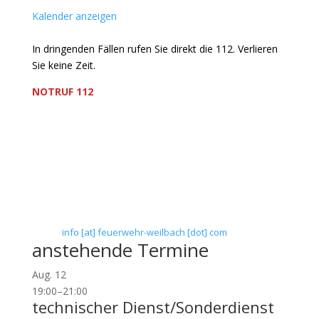
Kalender anzeigen
In dringenden Fällen rufen Sie direkt die 112. Verlieren
Sie keine Zeit.
NOTRUF 112
Freiwillige Feuerwehr Flörsheim-Weilbach
Verein zur Förderung des Feuerwehrwesens in
Flörsheim-Weilbach
Floriansweg 1
65439 Flörsheim-Weilbach
Telefon: 0 61 45 / 3 04 11
Telefax: 0 61 45 / 93 81 40
E-Mail:
info [at] feuerwehr-weilbach [dot] com
anstehende Termine
Aug.
12
19:00
–
21:00
technischer Dienst/Sonderdienst