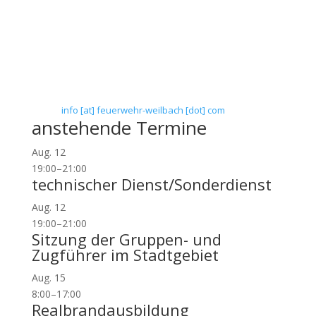
Verein zur Förderung des Feuerwehrwesens in
Flörsheim-Weilbach
Floriansweg 1
65439 Flörsheim-Weilbach
Telefon: 0 61 45 / 3 04 11
Telefax: 0 61 45 / 93 81 40
E-Mail:
info [at] feuerwehr-weilbach [dot] com
anstehende Termine
Aug.
12
19:00
–
21:00
technischer Dienst/Sonderdienst
Aug.
12
19:00
–
21:00
Sitzung der Gruppen- und
Zugführer im Stadtgebiet
Aug.
15
8:00
–
17:00
Realbrandausbildung