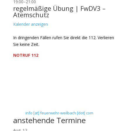
19:00
–
21:00
regelmäßige Übung | FwDV3 –
Atemschutz
Kalender anzeigen
In dringenden Fällen rufen Sie direkt die 112. Verlieren
Sie keine Zeit.
NOTRUF 112
Freiwillige Feuerwehr Flörsheim-Weilbach
Verein zur Förderung des Feuerwehrwesens in
Flörsheim-Weilbach
Floriansweg 1
65439 Flörsheim-Weilbach
Telefon: 0 61 45 / 3 04 11
Telefax: 0 61 45 / 93 81 40
E-Mail:
info [at] feuerwehr-weilbach [dot] com
anstehende Termine
Aug.
12