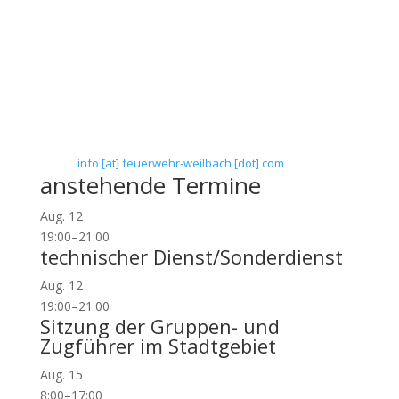
Freiwillige Feuerwehr Flörsheim-Weilbach
Verein zur Förderung des Feuerwehrwesens in
Flörsheim-Weilbach
Floriansweg 1
65439 Flörsheim-Weilbach
Telefon: 0 61 45 / 3 04 11
Telefax: 0 61 45 / 93 81 40
E-Mail:
info [at] feuerwehr-weilbach [dot] com
anstehende Termine
Aug.
12
19:00
–
21:00
technischer Dienst/Sonderdienst
Aug.
12
19:00
–
21:00
Sitzung der Gruppen- und
Zugführer im Stadtgebiet
Aug.
15
8:00
–
17:00