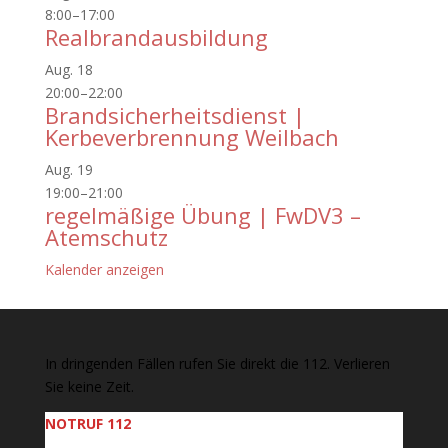
8:00
–
17:00
Realbrandausbildung
Aug.
18
20:00
–
22:00
Brandsicherheitsdienst |
Kerbeverbrennung Weilbach
Aug.
19
19:00
–
21:00
regelmäßige Übung | FwDV3 –
Atemschutz
Kalender anzeigen
In dringenden Fällen rufen Sie direkt die 112. Verlieren
Sie keine Zeit.
NOTRUF 112