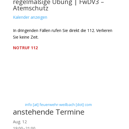
regelmäßige Übung | FwDV3 –
Atemschutz
Kalender anzeigen
In dringenden Fällen rufen Sie direkt die 112. Verlieren
Sie keine Zeit.
NOTRUF 112
Freiwillige Feuerwehr Flörsheim-Weilbach
Verein zur Förderung des Feuerwehrwesens in
Flörsheim-Weilbach
Floriansweg 1
65439 Flörsheim-Weilbach
Telefon: 0 61 45 / 3 04 11
Telefax: 0 61 45 / 93 81 40
E-Mail:
info [at] feuerwehr-weilbach [dot] com
anstehende Termine
Aug.
12
19:00
–
21:00