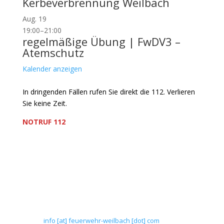
Kerbeverbrennung Weilbach
Aug.
19
19:00
–
21:00
regelmäßige Übung | FwDV3 –
Atemschutz
Kalender anzeigen
In dringenden Fällen rufen Sie direkt die 112. Verlieren
Sie keine Zeit.
NOTRUF 112
Freiwillige Feuerwehr Flörsheim-Weilbach
Verein zur Förderung des Feuerwehrwesens in
Flörsheim-Weilbach
Floriansweg 1
65439 Flörsheim-Weilbach
Telefon: 0 61 45 / 3 04 11
Telefax: 0 61 45 / 93 81 40
E-Mail:
info [at] feuerwehr-weilbach [dot] com